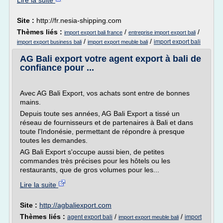
Lire la suite
Site :
http://fr.nesia-shipping.com
Thèmes liés :
/
/
import export bali france
entreprise import export bali
/
/
import export bali
import export business bali
import export meuble bali
AG Bali export votre agent export à bali de
confiance pour ...
Avec AG Bali Export, vos achats sont entre de bonnes
mains.
Depuis toute ses années, AG Bali Export a tissé un
réseau de fournisseurs et de partenaires à Bali et dans
toute l'Indonésie, permettant de répondre à presque
toutes les demandes.
AG Bali Export s'occupe aussi bien, de petites
commandes très précises pour les hôtels ou les
restaurants, que de gros volumes pour les...
Lire la suite
Site :
http://agbaliexport.com
Thèmes liés :
/
/
agent export bali
import
import export meuble bali