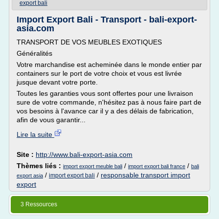
export bali
Import Export Bali - Transport - bali-export-
asia.com
TRANSPORT DE VOS MEUBLES EXOTIQUES
Généralités
Votre marchandise est acheminée dans le monde entier par
containers sur le port de votre choix et vous est livrée
jusque devant votre porte.
Toutes les garanties vous sont offertes pour une livraison
sure de votre commande, n'hésitez pas à nous faire part de
vos besoins à l'avance car il y a des délais de fabrication,
afin de vous garantir...
Lire la suite
Site :
http://www.bali-export-asia.com
Thèmes liés :
/
/
import export meuble bali
import export bali france
bali
/
/
responsable transport import
import export bali
export asia
export
3 Ressources