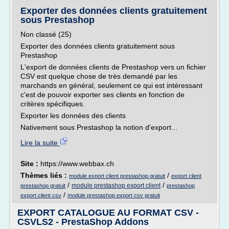
Exporter des données clients gratuitement
sous Prestashop
Non classé (25)
Exporter des données clients gratuitement sous
Prestashop
L'export de données clients de Prestashop vers un fichier
CSV est quelque chose de très demandé par les
marchands en général, seulement ce qui est intéressant
c'est de pouvoir exporter ses clients en fonction de
critères spécifiques.
Exporter les données des clients
Nativement sous Prestashop la notion d'export...
Lire la suite
Site :
https://www.webbax.ch
Thèmes liés :
/
module export client prestashop gratuit
export client
/
/
module prestashop export client
prestashop gratuit
prestashop
/
export client csv
module prestashop export csv gratuit
EXPORT CATALOGUE AU FORMAT CSV -
CSVLS2 - PrestaShop Addons