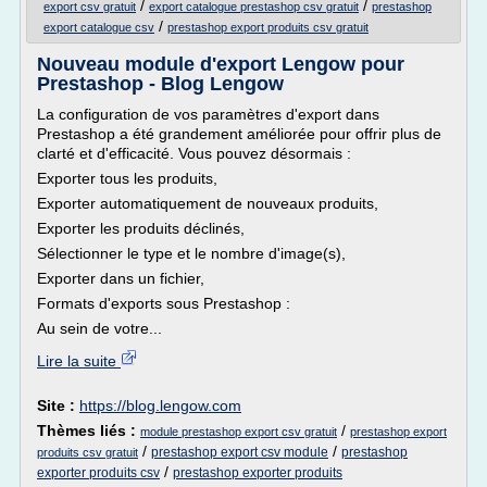
/
/
export csv gratuit
export catalogue prestashop csv gratuit
prestashop
/
export catalogue csv
prestashop export produits csv gratuit
Nouveau module d'export Lengow pour
Prestashop - Blog Lengow
La configuration de vos paramètres d'export dans
Prestashop a été grandement améliorée pour offrir plus de
clarté et d'efficacité. Vous pouvez désormais :
Exporter tous les produits,
Exporter automatiquement de nouveaux produits,
Exporter les produits déclinés,
Sélectionner le type et le nombre d'image(s),
Exporter dans un fichier,
Formats d'exports sous Prestashop :
Au sein de votre...
Lire la suite
Site :
https://blog.lengow.com
Thèmes liés :
/
module prestashop export csv gratuit
prestashop export
/
/
prestashop export csv module
prestashop
produits csv gratuit
/
exporter produits csv
prestashop exporter produits