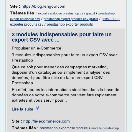
Site :
https://blog.lengow.com
Thèmes liés :
/
export catalogue prestashop csv gratuit
prestashop
/
/
prestashop
export catalogue csv
prestashop export produits csv gratuit
/
exporter produits csv
prestashop exporter produits
3 modules indispensables pour faire un
export CSV avec ...
Propulser un e-Commerce
3 modules indispensables pour faire un export CSV avec
Prestashop
Que ce soit pour mener des campagnes marketing,
disposer d'un catalogue ou simplement analyser des
données, il peut être utile de faire un export CSV
Prestashop.
En effet, toutes les informations stockées dans la base de
données de votre e-commerce peuvent être rapidement
extraites et vous servir pour...
Lire la suite
Site :
http://le-ecommerce.com
Thèmes liés :
/
prestashop export csv module
module prestashop