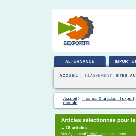
E-EXPORT.FR
ALTERNANCE
IMPORT E
ACCUEIL
| CLASSEMENT :
SITES
,
AU
Accueil
>
Thèmes & articles : l export
module
Articles sélectionnés pour l
18 articles
→
Voir également
1 Vidéos
pour ce thème