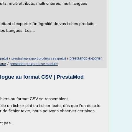
its, multi attributs, multi critères, multi langues
tant d'exporter l'intégralité de vos fiches produits.
tes Langues, Les...
/
/
prestashop exporter
ratuit
prestashop export produits csv gratuit
/
prestashop export csv module
atuit
alogue au format CSV | PrestaMod
ichiers au format CSV se ressemblent.
le un fichier plat ou fichier texte, dès que l'on édite le
r de fichier texte, nous pouvons observer certaines
t pas...