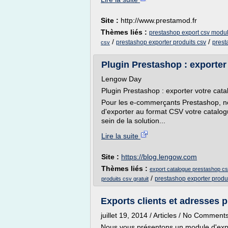
Site :
http://www.prestamod.fr
Thèmes liés :
prestashop export csv modu
/
/
prestashop exporter produits csv
prest
csv
Plugin Prestashop : exporter 
Lengow Day
Plugin Prestashop : exporter votre cata
Pour les e-commerçants Prestashop, no
d'exporter au format CSV votre catalogu
sein de la solution...
Lire la suite
Site :
https://blog.lengow.com
Thèmes liés :
export catalogue prestashop csv
/
prestashop exporter produi
produits csv gratuit
Exports clients et adresses 
juillet 19, 2014 / Articles / No Comment
Nous vous présentons un module d'expo