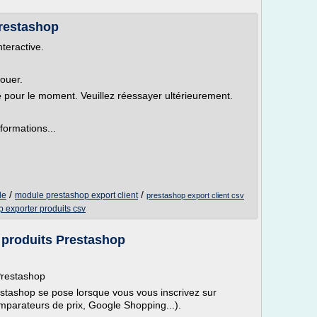
restashop
nteractive.
louer.
le pour le moment. Veuillez réessayer ultérieurement.
formations...
/
/
le
module prestashop export client
prestashop export client csv
 exporter produits csv
 produits Prestashop
Prestashop
estashop se pose lorsque vous vous inscrivez sur
mparateurs de prix, Google Shopping...).