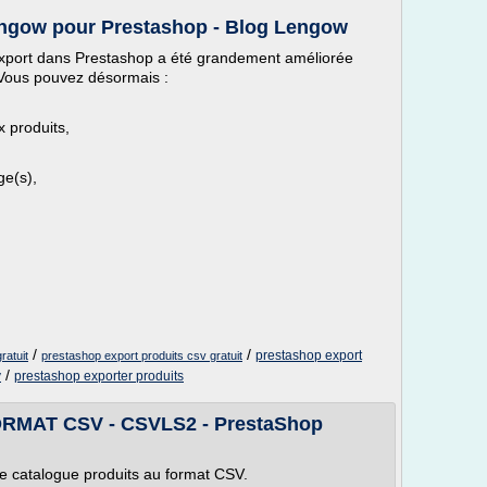
ngow pour Prestashop - Blog Lengow
export dans Prestashop a été grandement améliorée
é. Vous pouvez désormais :
 produits,
ge(s),
/
/
prestashop export
ratuit
prestashop export produits csv gratuit
/
v
prestashop exporter produits
MAT CSV - CSVLS2 - PrestaShop
e catalogue produits au format CSV.