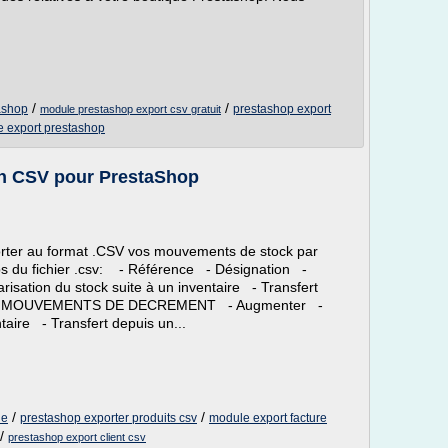
/
/
ashop
prestashop export
module prestashop export csv gratuit
 export prestashop
en CSV pour PrestaShop
rter au format .CSV vos mouvements de stock par
ps du fichier .csv: - Référence - Désignation -
sation du stock suite à un inventaire - Transfert
 LES MOUVEMENTS DE DECREMENT - Augmenter -
taire - Transfert depuis un...
/
/
le
prestashop exporter produits csv
module export facture
/
prestashop export client csv