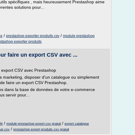
'outils spécifiques , mais heureusement Prestashop aime
érentes solutions pour...
/
/
le
prestashop exporter produits csv
module prestashop
stashop exporter produits
r faire un export CSV avec ...
n export CSV avec Prestashop
 marketing, disposer d'un catalogue ou simplement
e de faire un export CSV Prestashop.
ckées dans la base de données de votre e-commerce
s servir pour...
/
/
le
module prestashop export csv gratuit
export catalogue
/
gue csv
prestashop export produits csv gratuit