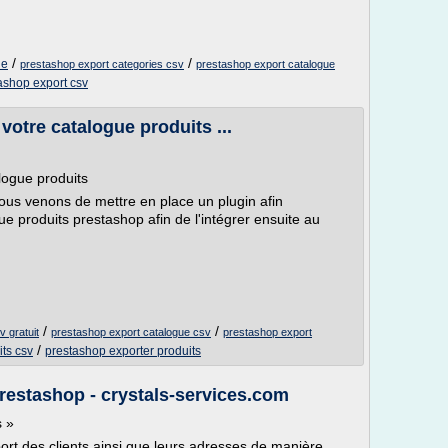
/
/
le
prestashop export categories csv
prestashop export catalogue
ashop export csv
votre catalogue produits ...
logue produits
us venons de mettre en place un plugin afin
e produits prestashop afin de l'intégrer ensuite au
/
/
 gratuit
prestashop export catalogue csv
prestashop export
/
ts csv
prestashop exporter produits
prestashop - crystals-services.com
s »
rt des clients ainsi que leurs adresses de manière