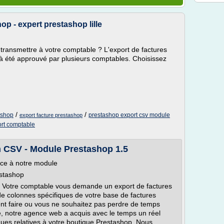
p - expert prestashop lille
 transmettre à votre comptable ? L'export de factures
à été approuvé par plusieurs comptables. Choisissez
/
/
ashop
prestashop export csv module
export facture prestashop
rt comptable
n CSV - Module Prestashop 1.5
âce à notre module
estashop
t. Votre comptable vous demande un export de factures
de colonnes spécifiques de votre base de factures
t faire ou vous ne souhaitez pas perdre de temps
e, notre agence web a acquis avec le temps un réel
ques relatives à votre boutique Prestashop. Nous