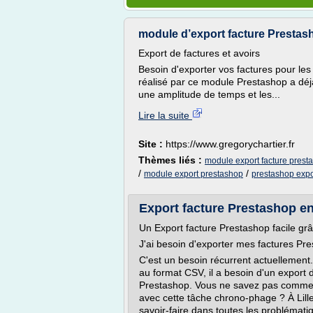
module d’export facture Prestasho
Export de factures et avoirs
Besoin d'exporter vos factures pour les
réalisé par ce module Prestashop a déj
une amplitude de temps et les...
Lire la suite
Site :
https://www.gregorychartier.fr
Thèmes liés :
module export facture prest
/
/
module export prestashop
prestashop expo
Export facture Prestashop e
Un Export facture Prestashop facile gr
J'ai besoin d'exporter mes factures Pr
C'est un besoin récurrent actuellemen
au format CSV, il a besoin d'un export 
Prestashop. Vous ne savez pas commen
avec cette tâche chrono-phage ? À Lill
savoir-faire dans toutes les problémati