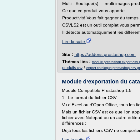
Multi - Boutique(s) ... multi images produ
Ce que ce produit vous apporte
Productivité Vous fait gagner du temps
CSVLS2 est un outil complet vous permet
Il détecte automatiquement les différen
Lire la suite
Site :
https://addons.prestashop.com
Thèmes liés :
module prestashop export csv g
/
produits csv
export catalogue prestashop csv gr
Module d’exportation du cat
Module Compatible Prestashop 1.5
1 : Le format du fichier CSV.
Vu d'Excel ou d'Open Office, tous les f
Mais un fichier CSV est ce que l'on appel
fichier avec Notepad ou un autre éditeu
différences :
Déjà tous les fichiers CSV ne comporten
Lire la suite