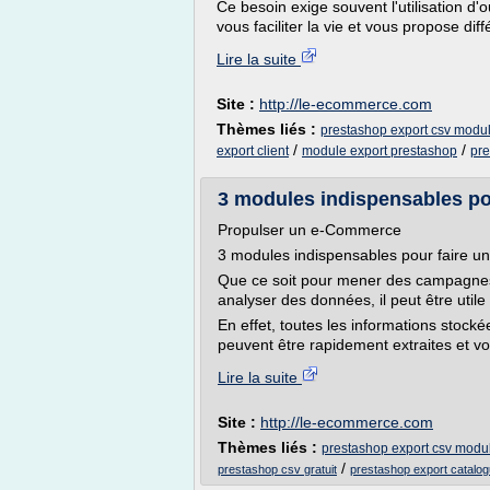
Ce besoin exige souvent l'utilisation d
vous faciliter la vie et vous propose diff
Lire la suite
Site :
http://le-ecommerce.com
Thèmes liés :
prestashop export csv modu
/
/
export client
module export prestashop
pre
3 modules indispensables pou
Propulser un e-Commerce
3 modules indispensables pour faire u
Que ce soit pour mener des campagnes
analyser des données, il peut être util
En effet, toutes les informations sto
peuvent être rapidement extraites et vou
Lire la suite
Site :
http://le-ecommerce.com
Thèmes liés :
prestashop export csv modu
/
prestashop csv gratuit
prestashop export catalo