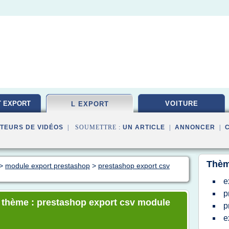
T EXPORT
VOITURE
L EXPORT
TEURS DE VIDÉOS
| SOUMETTRE :
UN ARTICLE
|
ANNONCER
|
Thèm
>
module export prestashop
>
prestashop export csv
e
p
e thème : prestashop export csv module
p
e