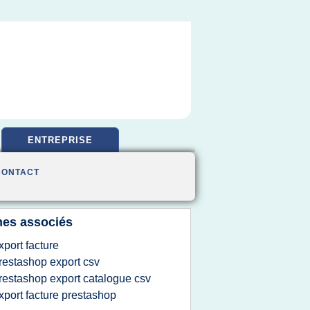
ENTREPRISE
CONTACT
es associés
xport facture
restashop export csv
restashop export catalogue csv
xport facture prestashop