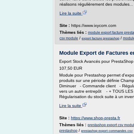
réalisons régulièrement des modules...
Lire la suite
Site :
https://www.ixycom.com
Thèmes liés :
module export facture prest
/
/
csv module
module
export facture prestashop
Module Export de Factures 
Export Stock Avancés pour PrestaShop
107,50 EUR
Module pour Prestashop permet d'expo
produits sur une période définie Cham
Diminuer - Commande client - Régulari
vers un autre entrepôt - + TOUS
Régularisation du stock suite à un inven
Lire la suite
Site :
https://www.shop-presta.fr
Thèmes liés :
prestashop export csv modu
/
prestashop
prestashop export commandes csv