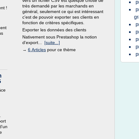
vers un fichier CSV est quelque chose de
p
très demandé par les marchands en
nt !
p
général, seulement ce qui est intéressant
gr
c'est de pouvoir exporter ses clients en
fonction de critères spécifiques.
p
ment
Exporter les données des clients
p
us
Nativement sous Prestashop la notion
p
d'export...
[suite...]
p
→
6 Articles
pour ce thème
p
n
5
âce
.
ort
d'un
e