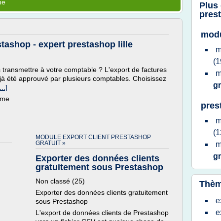
me
Plus
pres
modu
tashop - expert prestashop lille
m
(1
s transmettre à votre comptable ? L'export de factures
m
jà été approuvé par plusieurs comptables. Choisissez
gr
..]
ème
pres
m
(1
MODULE EXPORT CLIENT PRESTASHOP
GRATUIT »
m
gr
Exporter des données clients
gratuitement sous Prestashop
Non classé (25)
Thèm
Exporter des données clients gratuitement
e
sous Prestashop
e
L'export de données clients de Prestashop