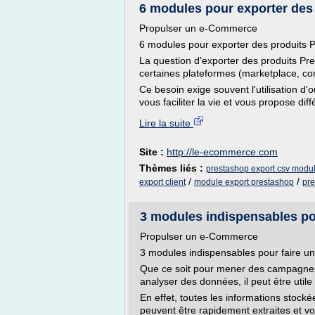
6 modules pour exporter des
Propulser un e-Commerce
6 modules pour exporter des produits 
La question d'exporter des produits Pr
certaines plateformes (marketplace, co
Ce besoin exige souvent l'utilisation d
vous faciliter la vie et vous propose diff
Lire la suite
Site :
http://le-ecommerce.com
Thèmes liés :
prestashop export csv modu
/
/
export client
module export prestashop
pre
3 modules indispensables pou
Propulser un e-Commerce
3 modules indispensables pour faire u
Que ce soit pour mener des campagnes
analyser des données, il peut être util
En effet, toutes les informations sto
peuvent être rapidement extraites et vou