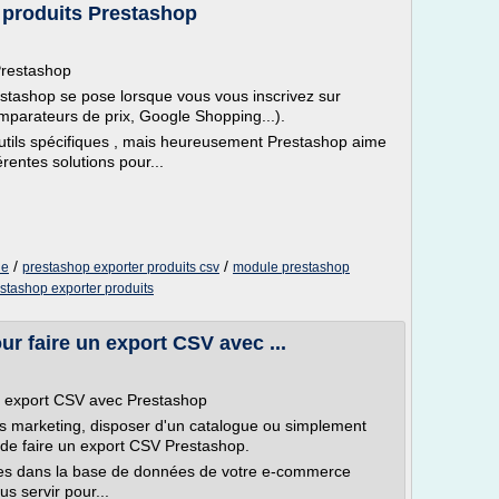
 produits Prestashop
Prestashop
estashop se pose lorsque vous vous inscrivez sur
mparateurs de prix, Google Shopping...).
'outils spécifiques , mais heureusement Prestashop aime
érentes solutions pour...
/
/
le
prestashop exporter produits csv
module prestashop
stashop exporter produits
r faire un export CSV avec ...
n export CSV avec Prestashop
 marketing, disposer d'un catalogue ou simplement
e de faire un export CSV Prestashop.
ckées dans la base de données de votre e-commerce
s servir pour...