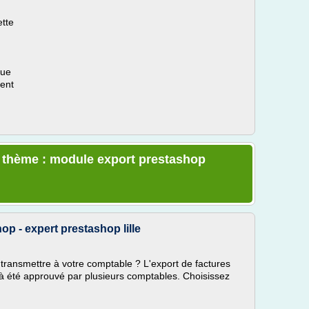
ette
que
ment
e thème : module export prestashop
p - expert prestashop lille
 transmettre à votre comptable ? L'export de factures
à été approuvé par plusieurs comptables. Choisissez