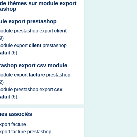
 de thèmes sur
module export
tashop
le export prestashop
odule prestashop export
client
9)
odule export
client
prestashop
atuit
(6)
tashop export csv module
odule export
facture
prestashop
2)
odule prestashop export
csv
atuit
(6)
es associés
xport facture
xport facture prestashop