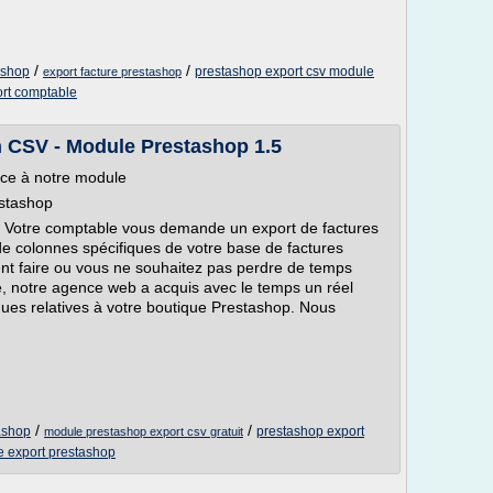
/
/
ashop
prestashop export csv module
export facture prestashop
rt comptable
n CSV - Module Prestashop 1.5
âce à notre module
estashop
t. Votre comptable vous demande un export de factures
de colonnes spécifiques de votre base de factures
t faire ou vous ne souhaitez pas perdre de temps
e, notre agence web a acquis avec le temps un réel
ques relatives à votre boutique Prestashop. Nous
/
/
ashop
prestashop export
module prestashop export csv gratuit
 export prestashop