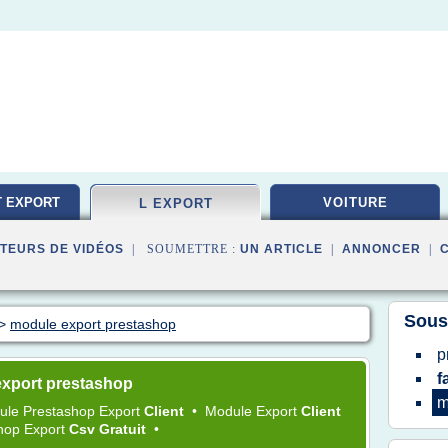
T EXPORT
VOITURE
L EXPORT
TEURS DE VIDÉOS
| SOUMETTRE :
UN ARTICLE
|
ANNONCER
|
Sous
>
module export prestashop
p
f
export prestashop
m
ule Prestashop Export
Client
•
Module Export
Client
hop Export
Csv Gratuit
•