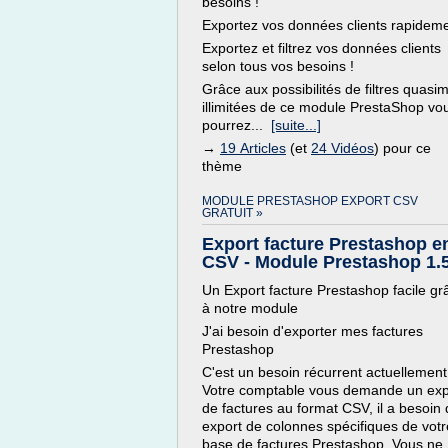
besoins !
Exportez vos données clients rapideme
Exportez et filtrez vos données clients
selon tous vos besoins !
Grâce aux possibilités de filtres quasi
illimitées de ce module PrestaShop vo
pourrez...
[suite...]
→
19 Articles
(et
24 Vidéos
) pour ce
thème
MODULE PRESTASHOP EXPORT CSV
GRATUIT »
Export facture Prestashop e
CSV - Module Prestashop 1.
Un Export facture Prestashop facile gr
à notre module
J'ai besoin d'exporter mes factures
Prestashop
C'est un besoin récurrent actuellement
Votre comptable vous demande un exp
de factures au format CSV, il a besoin 
export de colonnes spécifiques de votr
base de factures Prestashop. Vous ne