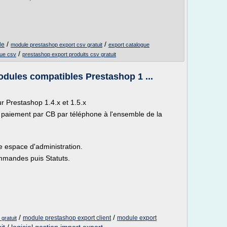
/
/
le
module prestashop export csv gratuit
export catalogue
/
gue csv
prestashop export produits csv gratuit
dules compatibles Prestashop 1 ...
 Prestashop 1.4.x et 1.5.x
paiement par CB par téléphone à l'ensemble de la
re espace d'administration.
Commandes puis Statuts.
/
/
module prestashop export client
module export
gratuit