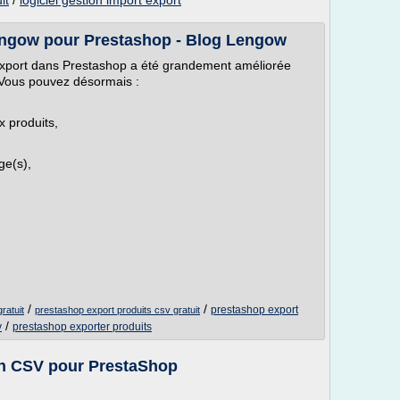
it
/
logiciel gestion import export
ngow pour Prestashop - Blog Lengow
export dans Prestashop a été grandement améliorée
é. Vous pouvez désormais :
 produits,
ge(s),
/
/
prestashop export
ratuit
prestashop export produits csv gratuit
/
v
prestashop exporter produits
en CSV pour PrestaShop