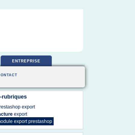
ENTREPRISE
CONTACT
-rubriques
restashop export
acture
export
odule export prestashop