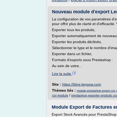
/
logiciel d import export gratu
prestashop
Nouveau module d'export Le
La configuration de vos paramètres d'
pour offrir plus de clarté et d'efficacit
Exporter tous les produits,
Exporter automatiquement de nouveaux
Exporter les produits déclinés,
Sélectionner le type et le nombre d'ima
Exporter dans un fichier,
Formats d'exports sous Prestashop :
Au sein de votre...
Lire la suite
Site :
https://blog.lengow.com
Thèmes liés :
module prestashop export csv g
/
csv module
prestashop exporter produits cs
Module Export de Factures 
Export Stock Avancés pour PrestaShop