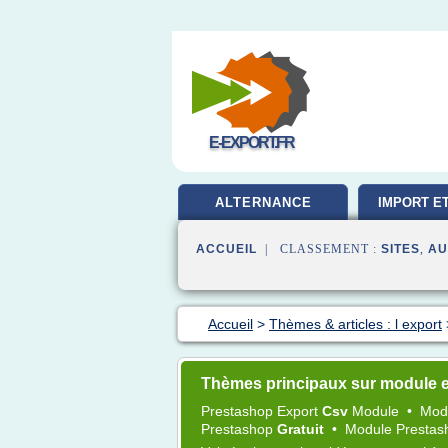
E-EXPORT.FR
ALTERNANCE
IMPORT E
ACCUEIL
| CLASSEMENT :
SITES
,
AU
Accueil
>
Thèmes & articles : l export
Thèmes principaux sur module 
Prestashop Export
Csv
Module
•
Mod
Prestashop
Gratuit
•
Module Prestas