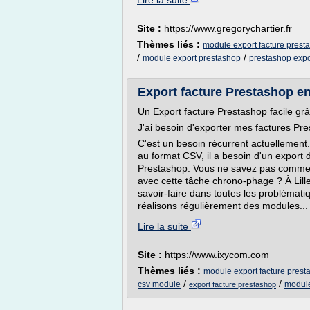
Lire la suite
Site :
https://www.gregorychartier.fr
Thèmes liés :
module export facture prest
/
/
module export prestashop
prestashop expo
Export facture Prestashop e
Un Export facture Prestashop facile gr
J'ai besoin d'exporter mes factures Pr
C'est un besoin récurrent actuellemen
au format CSV, il a besoin d'un export 
Prestashop. Vous ne savez pas commen
avec cette tâche chrono-phage ? À Lill
savoir-faire dans toutes les problémati
réalisons régulièrement des modules...
Lire la suite
Site :
https://www.ixycom.com
Thèmes liés :
module export facture prest
/
/
csv module
module
export facture prestashop